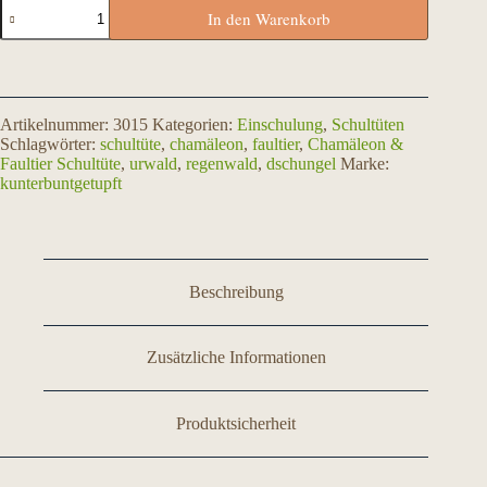
Zwerge-
In den Warenkorb
Schultüte
Menge
Artikelnummer:
3015
Kategorien:
Einschulung
,
Schultüten
Schlagwörter:
schultüte
,
chamäleon
,
faultier
,
Chamäleon &
Faultier Schultüte
,
urwald
,
regenwald
,
dschungel
Marke:
kunterbuntgetupft
Beschreibung
Zusätzliche Informationen
Produktsicherheit