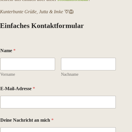
Kunterbunte Grüße,
Jutta & Imke
🦒🦁
Einfaches Kontaktformular
Name
*
Vorname
Nachname
E
E-Mail-Adresse
*
-
M
a
i
l
-
Deine Nachricht an mich
*
A
d