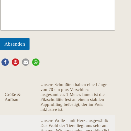
r
e
s
s
e
N
a
c
Absenden
h
r
i
c
h
t
N
Unsere Schultüten haben eine Länge
a
von 70 cm plus Verschluss –
m
Größe &
insgesamt ca. 1 Meter. Innen ist die
e
Aufbau:
Filzschultüte fest an einem stabilen
Papprohling befestigt, der im Preis
inklusive ist.
Unsere Wolle – mit Herz ausgewählt:
Das Wohl der Tiere liegt uns sehr am
Herzen. Wir verwenden ausschließlich