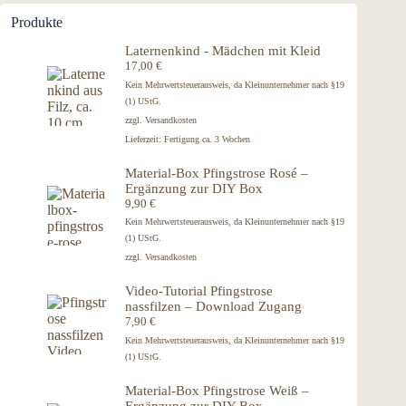
Produkte
Laternenkind - Mädchen mit Kleid
17,00
€
Kein Mehrwertsteuerausweis, da Kleinunternehmer nach §19
(1) UStG.
zzgl.
Versandkosten
Lieferzeit:
Fertigung ca. 3 Wochen
Material-Box Pfingstrose Rosé –
Ergänzung zur DIY Box
9,90
€
Kein Mehrwertsteuerausweis, da Kleinunternehmer nach §19
(1) UStG.
zzgl.
Versandkosten
Video-Tutorial Pfingstrose
nassfilzen – Download Zugang
7,90
€
Kein Mehrwertsteuerausweis, da Kleinunternehmer nach §19
(1) UStG.
Material-Box Pfingstrose Weiß –
Ergänzung zur DIY Box