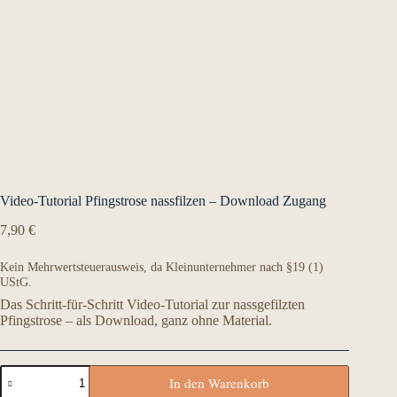
Video-Tutorial Pfingstrose nassfilzen – Download Zugang
7,90
€
Kein Mehrwertsteuerausweis, da Kleinunternehmer nach §19 (1)
UStG.
Das Schritt-für-Schritt Video-Tutorial zur nassgefilzten
Pfingstrose – als Download, ganz ohne Material.
Video-
In den Warenkorb
Tutorial