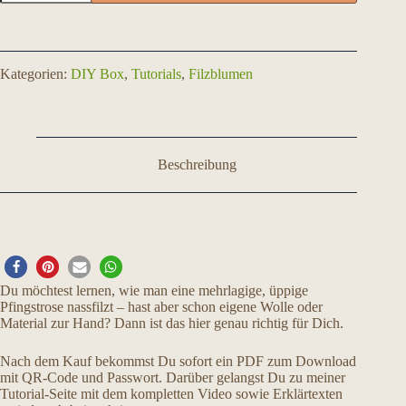
Pfingstrose
nassfilzen
–
Download
Zugang
Kategorien:
DIY Box
,
Tutorials
,
Filzblumen
Menge
Beschreibung
Du möchtest lernen, wie man eine mehrlagige, üppige
Pfingstrose nassfilzt – hast aber schon eigene Wolle oder
Material zur Hand? Dann ist das hier genau richtig für Dich.
Nach dem Kauf bekommst Du sofort ein PDF zum Download
mit QR-Code und Passwort. Darüber gelangst Du zu meiner
Tutorial-Seite mit dem kompletten Video sowie Erklärtexten