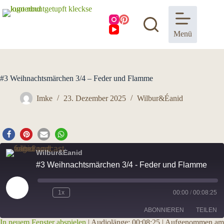
Zum
Inhalt
springen
Menü
#3 Weihnachtsmärchen 3/4 – Feder und Flamme
Imke
23. Dezember 2025
Wilbur&Éanid
Wilbur&Éanid
#3 Weihnachtsmärchen 3/4 - Feder und Flamme
Play
1x
00:00
/
00:08:25
Episode
ABONNIEREN
TEILEN
In neuem Fenster abspielen
|
Audiolänge: 00:08:25
|
Aufgenommen am