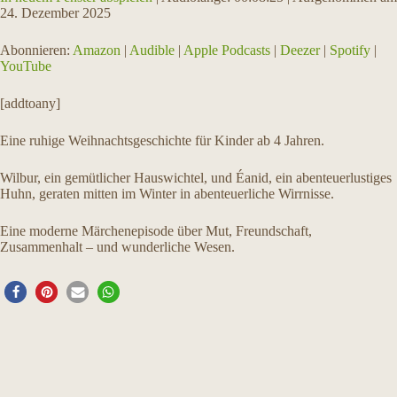
24. Dezember 2025
TEILEN
Amazon
Audible
Abonnieren:
Amazon
|
Audible
|
Apple Podcasts
|
Deezer
|
Spotify
|
Apple Podcasts
Deezer
LINK
YouTube
Spotify
YouTube
EMBED
[addtoany]
RSS FEED
Eine ruhige Weihnachtsgeschichte für Kinder ab 4 Jahren.
Wilbur, ein gemütlicher Hauswichtel, und Éanid, ein abenteuerlustiges
Huhn, geraten mitten im Winter in abenteuerliche Wirrnisse.
Eine moderne Märchenepisode über Mut, Freundschaft,
Zusammenhalt – und wunderliche Wesen.