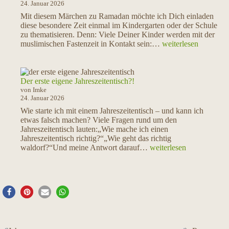
kostenlose
24. Januar 2026
Vorlage
Mit diesem Märchen zu Ramadan möchte ich Dich einladen
für
diese besondere Zeit einmal im Kindergarten oder der Schule
Seccorell
zu thematisieren. Denn: Viele Deiner Kinder werden mit der
Märchen
muslimischen Fastenzeit in Kontakt sein:…
weiterlesen
zu
Ramadan
Der erste eigene Jahreszeitentisch?!
von Imke
24. Januar 2026
Wie starte ich mit einem Jahreszeitentisch – und kann ich
etwas falsch machen? Viele Fragen rund um den
Jahreszeitentisch lauten:„Wie mache ich einen
Jahreszeitentisch richtig?“„Wie geht das richtig
Der
waldorf?“Und meine Antwort darauf…
weiterlesen
erste
eigene
Jahreszeitentisch?!