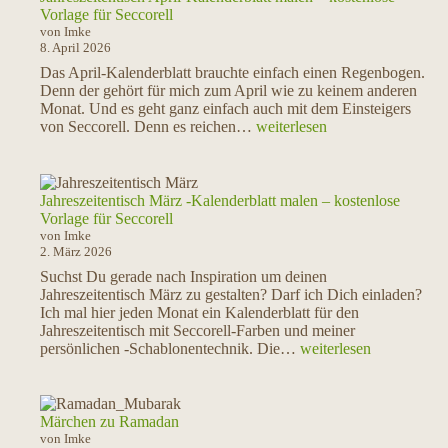
für
Vorlage für Seccorell
den
von Imke
8. April 2026
zauberhaften
Sommer-
Das April-Kalenderblatt brauchte einfach einen Regenbogen.
Jahreszeitentisch
Denn der gehört für mich zum April wie zu keinem anderen
Monat. Und es geht ganz einfach auch mit dem Einsteigers
Jahreszeitentisch
von Seccorell. Denn es reichen…
weiterlesen
April-
Kalenderblatt
malen
–
Jahreszeitentisch März -Kalenderblatt malen – kostenlose
kostenlose
Vorlage für Seccorell
Vorlage
von Imke
für
2. März 2026
Seccorell
Suchst Du gerade nach Inspiration um deinen
Jahreszeitentisch März zu gestalten? Darf ich Dich einladen?
Ich mal hier jeden Monat ein Kalenderblatt für den
Jahreszeitentisch mit Seccorell-Farben und meiner
Jahreszeitentisch
persönlichen -Schablonentechnik. Die…
weiterlesen
März
-
Kalenderblatt
malen
Märchen zu Ramadan
–
von Imke